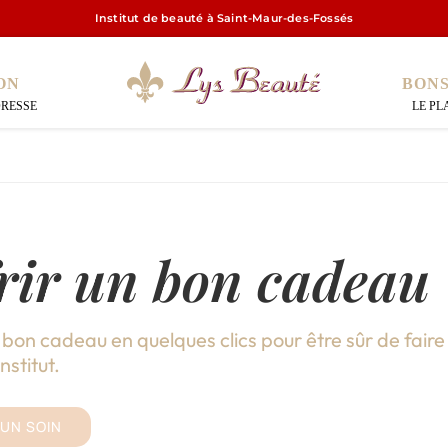
Institut de beauté à Saint-Maur-des-Fossés
ON
BON
DRESSE
LE PL
rir un bon cadeau
 bon cadeau en quelques clics pour être sûr de faire p
nstitut.
 UN SOIN