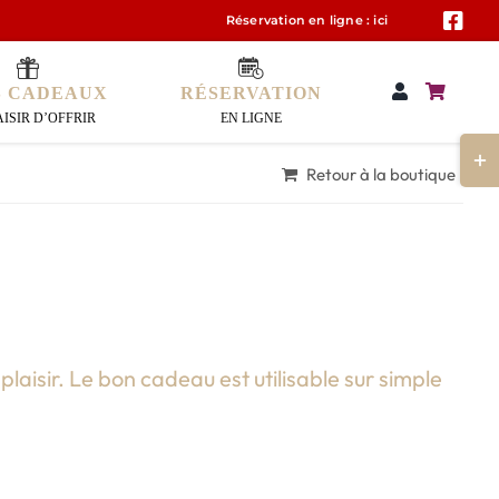
Réservation en ligne :
ici
S CADEAUX
RÉSERVATION
AISIR D’OFFRIR
EN LIGNE
Bascu
Retour à la boutique
de
la
zone
de
la
barr
couli
laisir. Le bon cadeau est utilisable sur simple