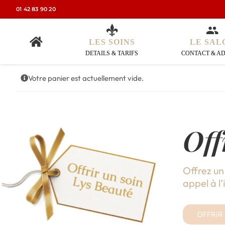
Passer
01 42 83 90 20
au
contenu
LE SAL
LES SOINS
CONTACT & A
DETAILS & TARIFS
Votre panier est actuellement vide.
Off
Offrez un
appel à l’i
OFFRIR