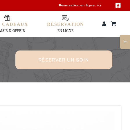
Réservation en ligne :
ici
S CADEAUX
RÉSERVATION
AISIR D’OFFRIR
EN LIGNE
Bascu
de
la
RÉSERVER UN SOIN
zone
de
la
barr
couli