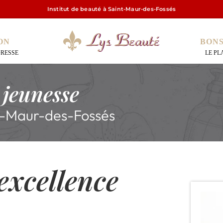
Institut de beauté à Saint-Maur-des-Fossés
ON
BON
DRESSE
LE PL
 jeunesse
nt-Maur-des-Fossés
excellence