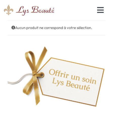
Passer
au
Togg
contenu
Navi
Accueil
Aucun produit ne correspond à votre sélection.
Les soins
Le salon
Réservation en ligne