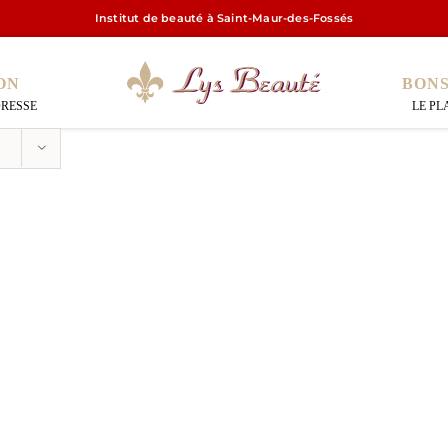
Institut de beauté à Saint-Maur-des-Fossés
ON
BON
DRESSE
LE PL