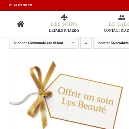
Passer
01 42 83 90 20
au
contenu
LE SAL
LES SOINS
CONTACT & A
DETAILS & TARIFS
Trier par
Commande par défaut
Montrer
36 produits