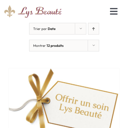
Passer
au
Togg
contenu
Navi
Accueil
Trier par
Date
Montrer
12 produits
Les soins
Le salon
Réservation en ligne